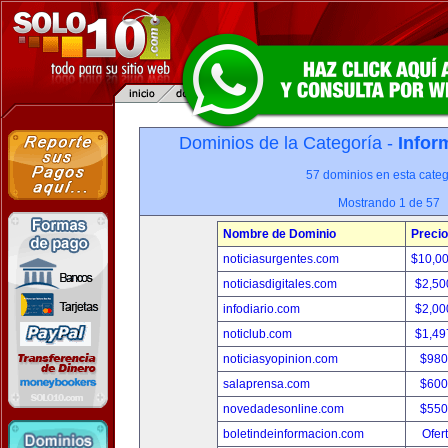
Dominios de la Categoría -
Infor
57 dominios en esta categ
Mostrando 1 de 57
Nombre de Dominio
Precio
noticiasurgentes.com
$10,0
noticiasdigitales.com
$2,50
infodiario.com
$2,00
noticlub.com
$1,49
noticiasyopinion.com
$980
salaprensa.com
$600
novedadesonline.com
$550
boletindeinformacion.com
Ofer