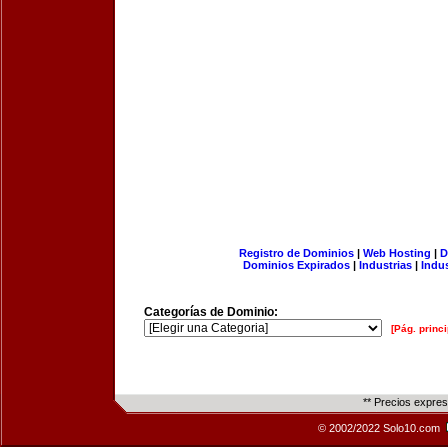
Registro de Dominios
|
Web Hosting
|
D
Dominios Expirados
|
Industrias
|
Indu
Categorías de Dominio:
[Pág. princi
** Precios expre
© 2002/2022 Solo10.com