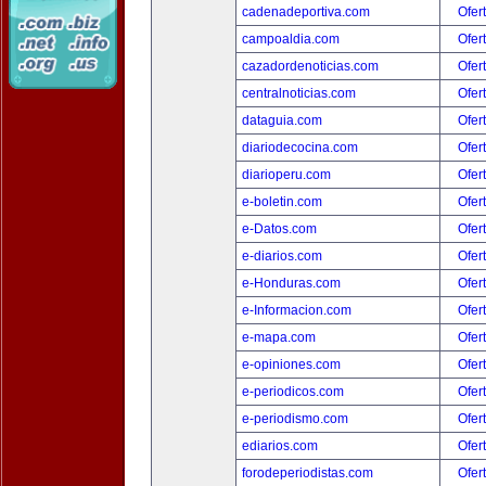
cadenadeportiva.com
Ofer
campoaldia.com
Ofer
cazadordenoticias.com
Ofer
centralnoticias.com
Ofer
dataguia.com
Ofer
diariodecocina.com
Ofer
diarioperu.com
Ofer
e-boletin.com
Ofer
e-Datos.com
Ofer
e-diarios.com
Ofer
e-Honduras.com
Ofer
e-Informacion.com
Ofer
e-mapa.com
Ofer
e-opiniones.com
Ofer
e-periodicos.com
Ofer
e-periodismo.com
Ofer
ediarios.com
Ofer
forodeperiodistas.com
Ofer