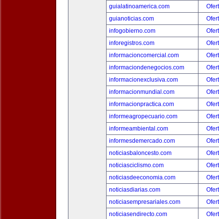
guialatinoamerica.com
Ofer
guianoticias.com
Ofer
infogobierno.com
Ofer
inforegistros.com
Ofer
informacioncomercial.com
Ofer
informaciondenegocios.com
Ofer
informacionexclusiva.com
Ofer
informacionmundial.com
Ofer
informacionpractica.com
Ofer
informeagropecuario.com
Ofer
informeambiental.com
Ofer
informesdemercado.com
Ofer
noticiasbaloncesto.com
Ofer
noticiasciclismo.com
Ofer
noticiasdeeconomia.com
Ofer
noticiasdiarias.com
Ofer
noticiasempresariales.com
Ofer
noticiasendirecto.com
Ofer