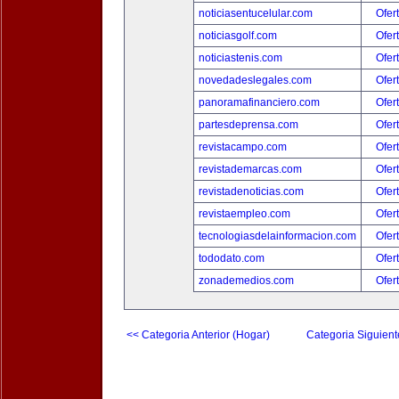
noticiasentucelular.com
Ofer
noticiasgolf.com
Ofer
noticiastenis.com
Ofer
novedadeslegales.com
Ofer
panoramafinanciero.com
Ofer
partesdeprensa.com
Ofer
revistacampo.com
Ofer
revistademarcas.com
Ofer
revistadenoticias.com
Ofer
revistaempleo.com
Ofer
tecnologiasdelainformacion.com
Ofer
tododato.com
Ofer
zonademedios.com
Ofer
<< Categoria Anterior (Hogar)
Categoria Siguient