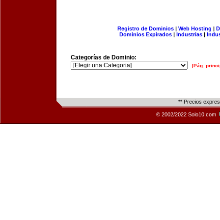
Registro de Dominios
|
Web Hosting
|
D
Dominios Expirados
|
Industrias
|
Indu
Categorías de Dominio:
[Pág. princi
** Precios expre
© 2002/2022 Solo10.com