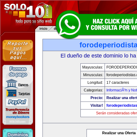
forodeperiodist
El dueño de este dominio lo ha
Mayusculas:
FORODEPERIODI
Minusculas:
forodeperiodistas
Longitud:
17 caracteres
Categorias:
InformaciÃ³n y Not
Precio:
Realizar una ofer
Visitar!
forodeperiodista
Serán consideradas ofer
Realizar una Oferta