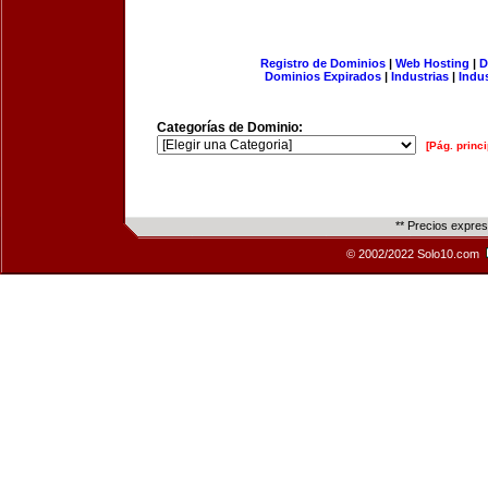
Registro de Dominios
|
Web Hosting
|
D
Dominios Expirados
|
Industrias
|
Indu
Categorías de Dominio:
[Pág. princi
** Precios expre
© 2002/2022 Solo10.com