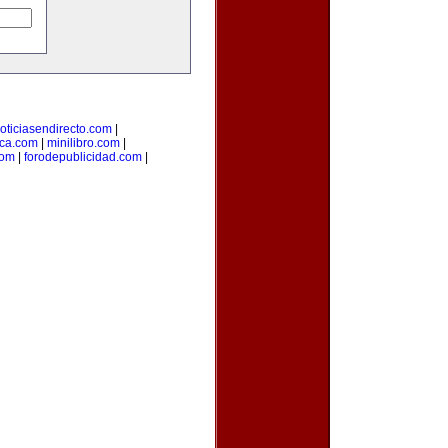
oticiasendirecto.com
|
ica.com
|
minilibro.com
|
com
|
forodepublicidad.com
|