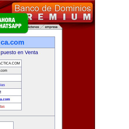
ica.com
 puesto en Venta
CTICA.COM
a.com
cias
!
ca.com
tas