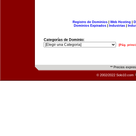
Registro de Dominios
|
Web Hosting
|
D
Dominios Expirados
|
Industrias
|
Indu
Categorías de Dominio:
[Pág. princi
** Precios expre
© 2002/2022 Solo10.com