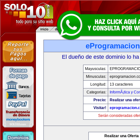
eProgramacio
El dueño de este dominio lo ha
Mayusculas:
EPROGRAMACI
Minusculas:
eprogramacion.c
Longitud:
13 caracteres
Categorias:
InformÃ¡tica y C
Precio:
Realizar una ofer
Visitar!
eprogramacion.
Serán consideradas ofer
Realizar una Oferta