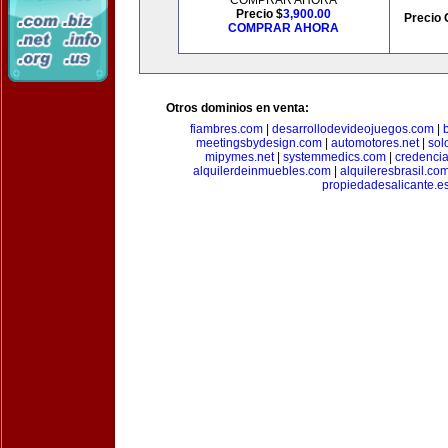
COMPRAR AHORA
Precio $
3,900.00
Precio 
COMPRAR AHORA
Otros dominios en venta:
fiambres.com
|
desarrollodevideojuegos.com
|
meetingsbydesign.com
|
automotores.net
|
sol
mipymes.net
|
systemmedics.com
|
credencia
alquilerdeinmuebles.com
|
alquileresbrasil.co
propiedadesalicante.e