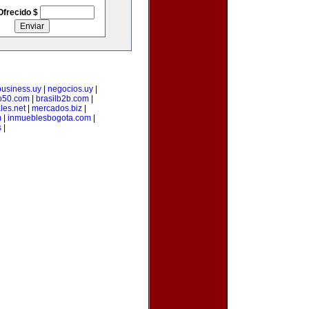
Ofrecido $
business.uy
|
negocios.uy
|
o50.com
|
brasilb2b.com
|
les.net
|
mercados.biz
|
m
|
inmueblesbogota.com
|
s
|