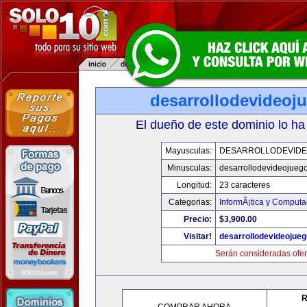
desarrollodevideoj
El dueño de este dominio lo ha
Mayusculas:
DESARROLLODEVID
Minusculas:
desarrollodevideojueg
Longitud:
23 caracteres
Categorias:
InformÃ¡tica y Computa
Precio:
$3,900.00
Visitar!
desarrollodevideojue
Serán consideradas ofer
R