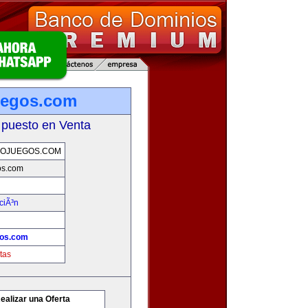
uegos.com
 puesto en Venta
EOJUEGOS.COM
os.com
ciÃ³n
gos.com
tas
ealizar una Oferta