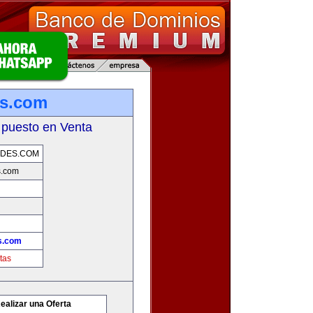
es.com
 puesto en Venta
ADES.COM
s.com
s.com
tas
ealizar una Oferta