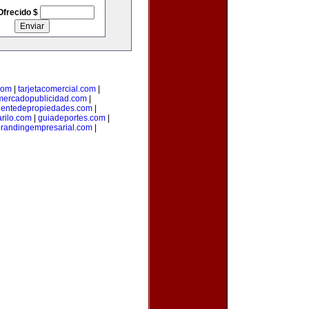
Ofrecido $
com
|
tarjetacomercial.com
|
mercadopublicidad.com
|
entedepropiedades.com
|
arilo.com
|
guiadeportes.com
|
randingempresarial.com
|