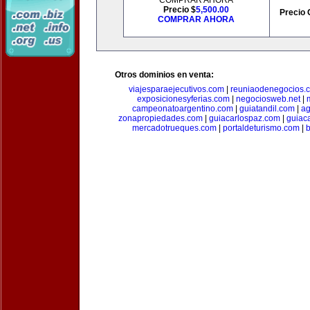
COMPRAR AHORA
Precio $
5,500.00
Precio 
COMPRAR AHORA
Otros dominios en venta:
viajesparaejecutivos.com
|
reuniaodenegocios.
exposicionesyferias.com
|
negociosweb.net
|
campeonatoargentino.com
|
guiatandil.com
|
ag
zonapropiedades.com
|
guiacarlospaz.com
|
guiac
mercadotrueques.com
|
portaldeturismo.com
|
b