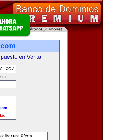
l.com
 puesto en Venta
TAL.COM
.com
.com
tas
ealizar una Oferta