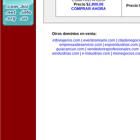
COMPRAR AHORA
Precio $
2,900.00
Precio 
COMPRAR AHORA
Otros dominios en venta:
infoviajeros.com
|
eventosmiami.com
|
citadenegoc
empresasdeservicio.com
|
expoindustrias.com
guiacancun.com
|
vendedoresprofesionales.com
eindustrias.com
|
e-industrias.com
|
misnegocios.c