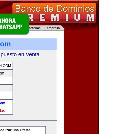
com
 puesto en Venta
N.COM
com
com
tas
ealizar una Oferta