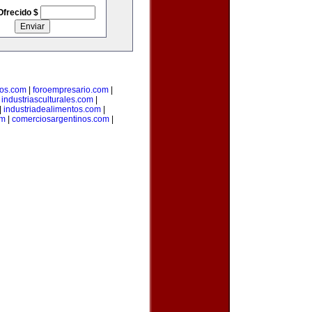
Ofrecido $
ios.com
|
foroempresario.com
|
|
industriasculturales.com
|
|
industriadealimentos.com
|
om
|
comerciosargentinos.com
|