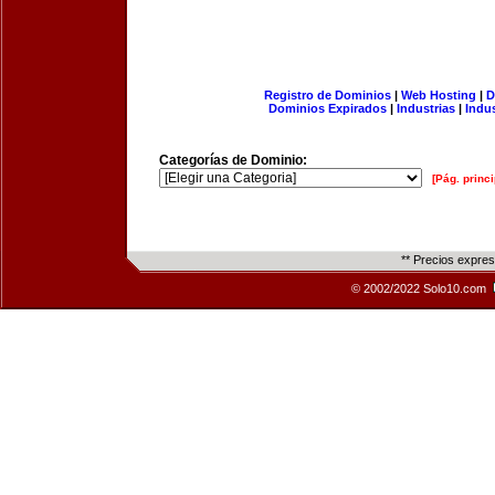
Registro de Dominios
|
Web Hosting
|
D
Dominios Expirados
|
Industrias
|
Indu
Categorías de Dominio:
[Pág. princi
** Precios expre
© 2002/2022 Solo10.com