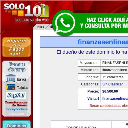
finanzasenline
El dueño de este dominio lo ha
Mayusculas:
FINANZASENLI
Minusculas:
finanzasenlinea
Longitud:
15 caracteres
Categorias:
Sin Clasificar
Precio:
$6,500.00
Visitar!
finanzasenline
Serán consideradas ofer
R