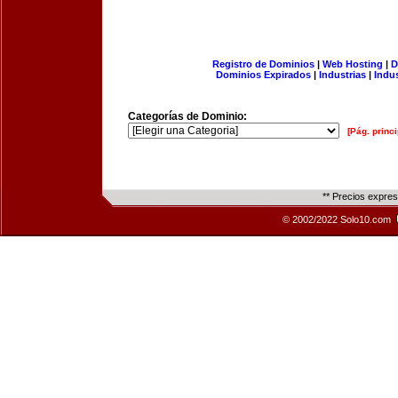
Registro de Dominios
|
Web Hosting
|
D
Dominios Expirados
|
Industrias
|
Indu
Categorías de Dominio:
[Pág. princi
** Precios expre
© 2002/2022 Solo10.com