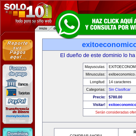
exitoeconomic
El dueño de este dominio lo ha
Mayusculas:
EXITOECONOM
Minusculas:
exitoeconomico
Longitud:
14 caracteres
Categorias:
Sin Clasificar
Precio:
$780.00
Visitar!
exitoeconomic
Serán consideradas ofer
R