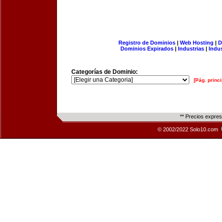
Registro de Dominios
|
Web Hosting
|
D
Dominios Expirados
|
Industrias
|
Indu
Categorías de Dominio:
[Pág. princi
** Precios expre
© 2002/2022 Solo10.com