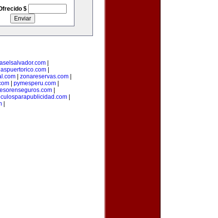
Ofrecido $
iaselsalvador.com
|
iaspuertorico.com
|
al.com
|
zonareservas.com
|
.com
|
pymesperu.com
|
esorenseguros.com
|
ticulosparapublicidad.com
|
m
|