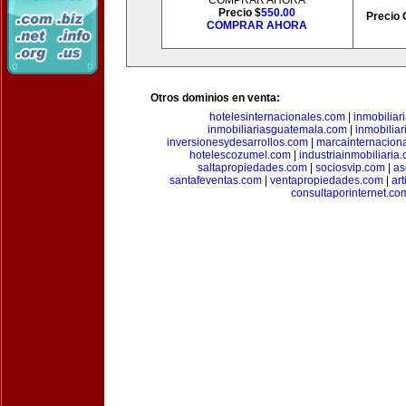
COMPRAR AHORA
Precio $
550.00
Precio 
COMPRAR AHORA
Otros dominios en venta:
hotelesinternacionales.com
|
inmobiliar
inmobiliariasguatemala.com
|
inmobiliar
inversionesydesarrollos.com
|
marcainternacion
hotelescozumel.com
|
industriainmobiliaria
saltapropiedades.com
|
sociosvip.com
|
as
santafeventas.com
|
ventapropiedades.com
|
ar
consultaporinternet.co