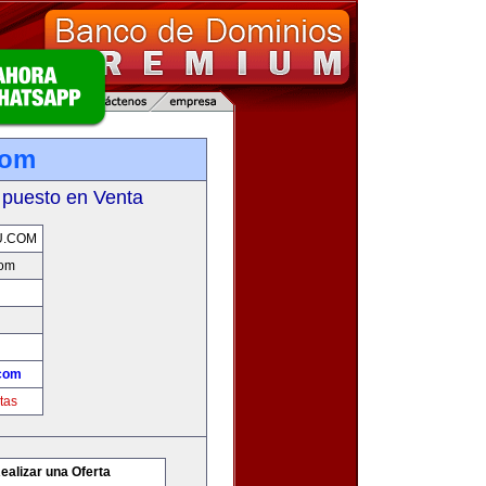
com
 puesto en Venta
U.COM
com
com
tas
ealizar una Oferta