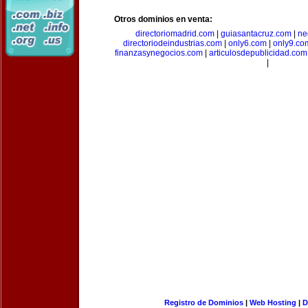
Otros dominios en venta:
directoriomadrid.com
|
guiasantacruz.com
|
ne
directoriodeindustrias.com
|
only6.com
|
only9.co
finanzasynegocios.com
|
articulosdepublicidad.com
|
Registro de Dominios
|
Web Hosting
|
D