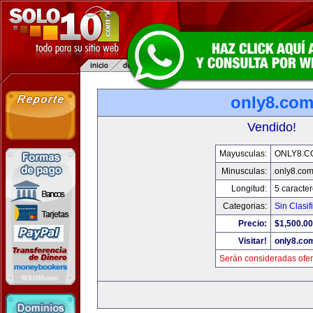
only8.co
Vendido!
Mayusculas:
ONLY8.C
Minusculas:
only8.co
Longitud:
5 caracte
Categorias:
Sin Clasif
Precio:
$1,500.00
Visitar!
only8.co
Serán consideradas ofer