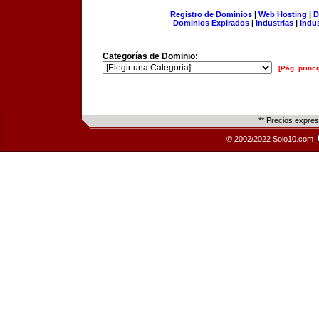
Registro de Dominios
|
Web Hosting
|
D
Dominios Expirados
|
Industrias
|
Indu
Categorías de Dominio:
[Pág. princi
** Precios expre
© 2002/2022 Solo10.com