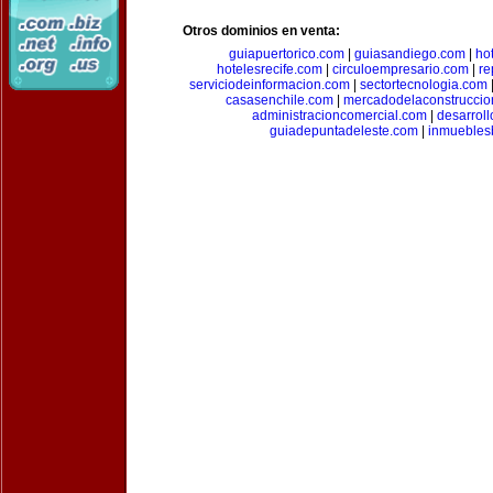
Otros dominios en venta:
guiapuertorico.com
|
guiasandiego.com
|
ho
hotelesrecife.com
|
circuloempresario.com
|
re
serviciodeinformacion.com
|
sectortecnologia.com
casasenchile.com
|
mercadodelaconstruccio
administracioncomercial.com
|
desarrol
guiadepuntadeleste.com
|
inmuebles