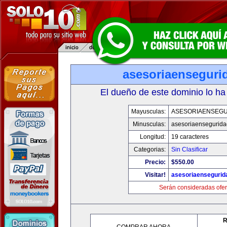
asesoriaenseguri
El dueño de este dominio lo ha
Mayusculas:
ASESORIAENSEG
Minusculas:
asesoriaensegurid
Longitud:
19 caracteres
Categorias:
Sin Clasificar
Precio:
$550.00
Visitar!
asesoriaenseguri
Serán consideradas ofer
R