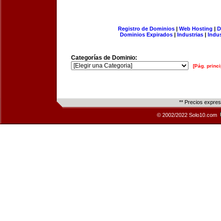
Registro de Dominios
|
Web Hosting
|
D
Dominios Expirados
|
Industrias
|
Indu
Categorías de Dominio:
[Pág. princi
** Precios expre
© 2002/2022 Solo10.com