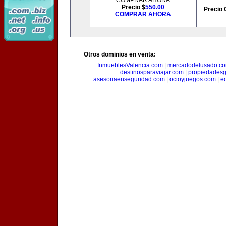
COMPRAR AHORA
Precio $
550.00
Precio 
COMPRAR AHORA
Otros dominios en venta:
InmueblesValencia.com
|
mercadodelusado.c
destinosparaviajar.com
|
propiedadesg
asesoriaenseguridad.com
|
ocioyjuegos.com
|
e