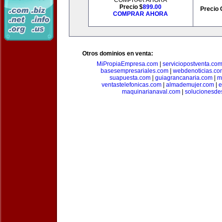
COMPRAR AHORA
Precio $
899.00
Precio 
COMPRAR AHORA
Otros dominios en venta:
MiPropiaEmpresa.com
|
serviciopostventa.co
basesempresariales.com
|
webdenoticias.co
suapuesta.com
|
guiagrancanaria.com
|
m
ventastelefonicas.com
|
almademujer.com
|
e
maquinarianaval.com
|
solucionesde