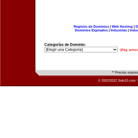
Registro de Dominios
|
Web Hosting
|
D
Dominios Expirados
|
Industrias
|
Indu
Categorías de Dominio:
[Pág. princi
** Precios expre
© 2002/2022 Solo10.com