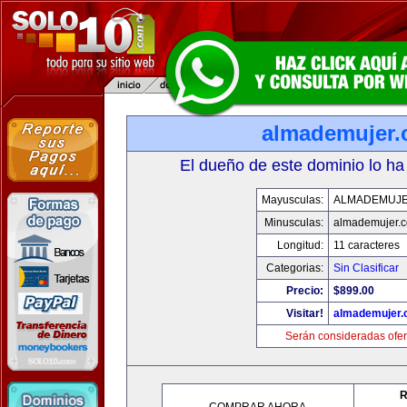
almademujer
El dueño de este dominio lo ha
Mayusculas:
ALMADEMUJ
Minusculas:
almademujer.
Longitud:
11 caracteres
Categorias:
Sin Clasificar
Precio:
$899.00
Visitar!
almademujer
Serán consideradas ofer
R