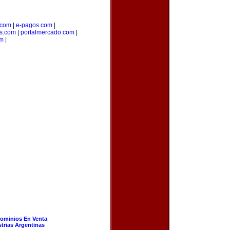
.com
|
e-pagos.com
|
os.com
|
portalmercado.com
|
om
|
ominios En Venta
strias Argentinas