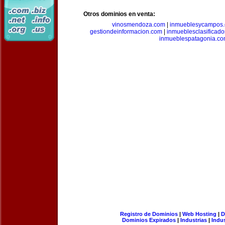
Otros dominios en venta:
vinosmendoza.com
|
inmueblesycampos
gestiondeinformacion.com
|
inmueblesclasificad
inmueblespatagonia.c
Registro de Dominios
|
Web Hosting
|
D
Dominios Expirados
|
Industrias
|
Indu