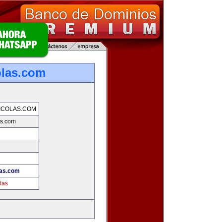
olas.com
ICOLAS.COM
as.com
las.com
tas