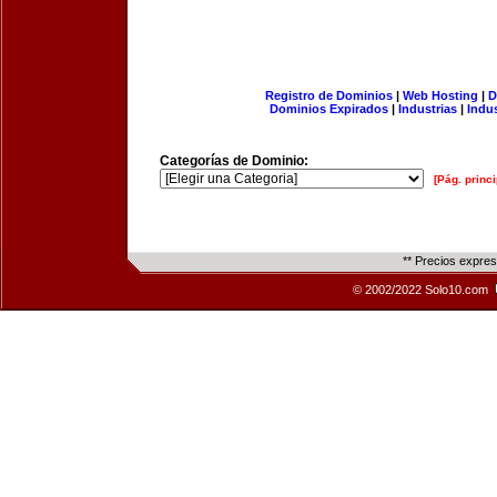
Registro de Dominios
|
Web Hosting
|
D
Dominios Expirados
|
Industrias
|
Indu
Categorías de Dominio:
[Pág. princi
** Precios expre
© 2002/2022 Solo10.com