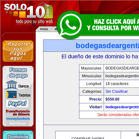
bodegasdeargent
El dueño de este dominio lo ha
Mayusculas:
BODEGASDEARGE
Minusculas:
bodegasdeargenti
Longitud:
18 caracteres
Categorias:
Sin Clasificar
Precio:
$550.00
Visitar!
bodegasdeargenti
Serán consideradas ofer
R