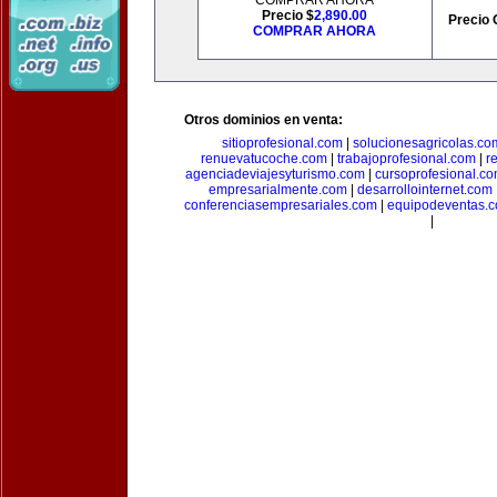
COMPRAR AHORA
Precio $
2,890.00
Precio 
COMPRAR AHORA
Otros dominios en venta:
sitioprofesional.com
|
solucionesagricolas.co
renuevatucoche.com
|
trabajoprofesional.com
|
r
agenciadeviajesyturismo.com
|
cursoprofesional.c
empresarialmente.com
|
desarrollointernet.com
conferenciasempresariales.com
|
equipodeventas.
|