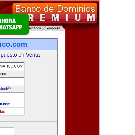
tico.com
 puesto en Venta
MATICO.COM
o.com
utaciÃ³n
co.com
tas