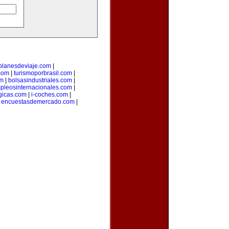
planesdeviaje.com
|
.com
|
turismoporbrasil.com
|
om
|
bolsasindustriales.com
|
pleosinternacionales.com
|
gicas.com
|
i-coches.com
|
|
encuestasdemercado.com
|