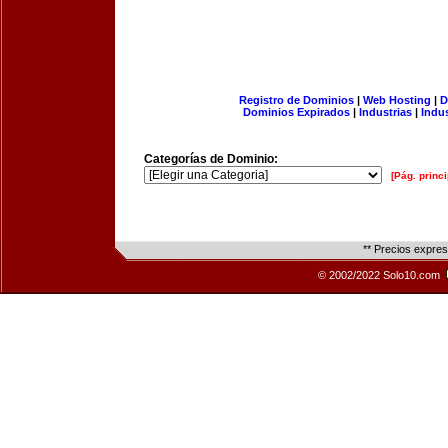
Registro de Dominios
|
Web Hosting
|
D
Dominios Expirados
|
Industrias
|
Indu
Categorías de Dominio:
[Pág. princi
** Precios expre
© 2002/2022 Solo10.com