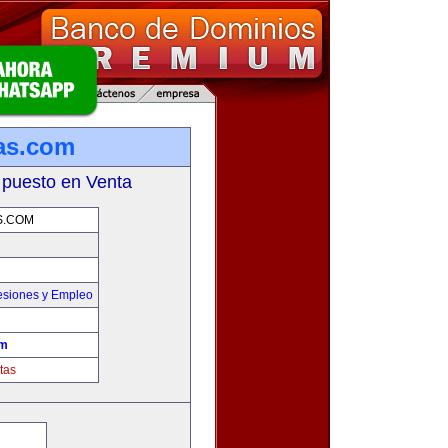
as.com
 puesto en Venta
S.COM
esiones y Empleo
om
tas