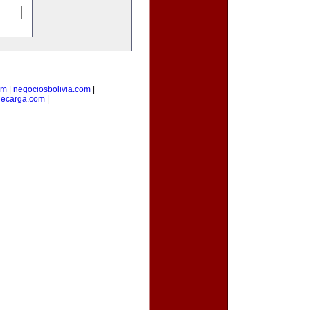
om
|
negociosbolivia.com
|
decarga.com
|