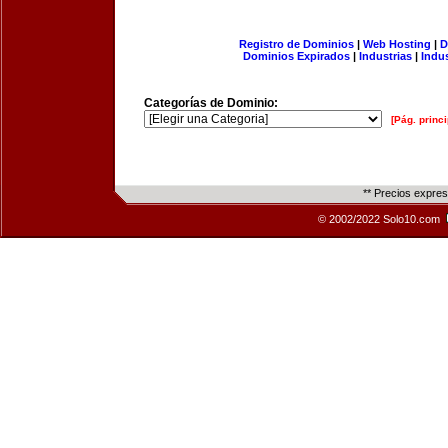
Registro de Dominios
|
Web Hosting
|
D
Dominios Expirados
|
Industrias
|
Indu
Categorías de Dominio:
[Pág. princi
** Precios expre
© 2002/2022 Solo10.com