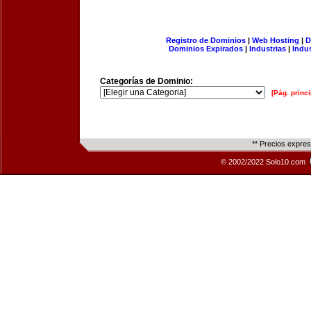
Registro de Dominios
|
Web Hosting
|
D
Dominios Expirados
|
Industrias
|
Indu
Categorías de Dominio:
[Pág. princi
** Precios expre
© 2002/2022 Solo10.com