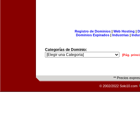
Registro de Dominios
|
Web Hosting
|
D
Dominios Expirados
|
Industrias
|
Indu
Categorías de Dominio:
[Pág. princi
** Precios expre
© 2002/2022 Solo10.com