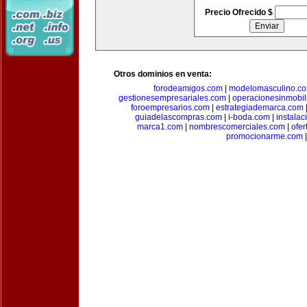
Precio Ofrecido $
Otros dominios en venta:
forodeamigos.com
|
modelomasculino.c
gestionesempresariales.com
|
operacionesinmobil
foroempresarios.com
|
estrategiademarca.com
guiadelascompras.com
|
i-boda.com
|
instala
marca1.com
|
nombrescomerciales.com
|
ofe
promocionarme.com
|