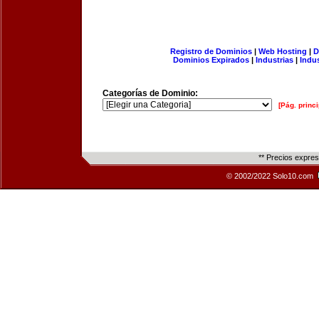
Registro de Dominios
|
Web Hosting
|
D
Dominios Expirados
|
Industrias
|
Indu
Categorías de Dominio:
[Pág. princi
** Precios expre
© 2002/2022 Solo10.com