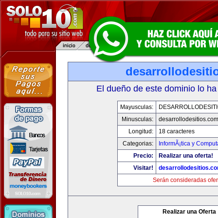
desarrollodesit
El dueño de este dominio lo ha
Mayusculas:
DESARROLLODESIT
Minusculas:
desarrollodesitios.co
Longitud:
18 caracteres
Categorias:
InformÃ¡tica y Comput
Precio:
Realizar una oferta!
Visitar!
desarrollodesitios.c
Serán consideradas ofer
Realizar una Oferta