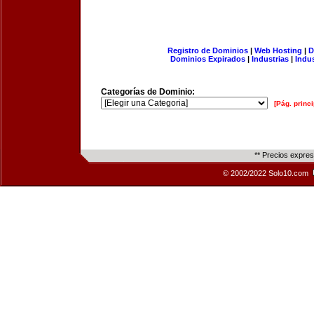
Registro de Dominios
|
Web Hosting
|
D
Dominios Expirados
|
Industrias
|
Indu
Categorías de Dominio:
[Pág. princi
** Precios expre
© 2002/2022 Solo10.com