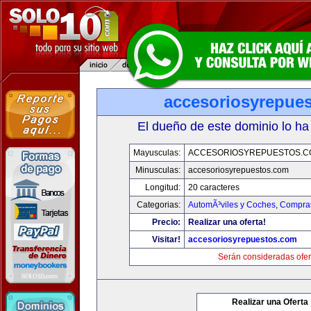
accesoriosyrepue
El dueño de este dominio lo ha
Mayusculas:
ACCESORIOSYREPUESTOS.C
Minusculas:
accesoriosyrepuestos.com
Longitud:
20 caracteres
Categorias:
AutomÃ³viles y Coches
,
Compras
Precio:
Realizar una oferta!
Visitar!
accesoriosyrepuestos.com
Serán consideradas ofer
Realizar una Oferta