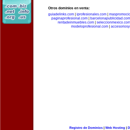
Otros dominios en venta:
guiadelinks.com
|
iprofesionales.com
|
maspromoci
paginaprofesional.com
|
barcelonapublicidad.co
rentadeinmuebles.com
|
seleccionmexico.co
modeloprofesional.com
|
accesorios
Registro de Dominios
|
Web Hosting
|
D