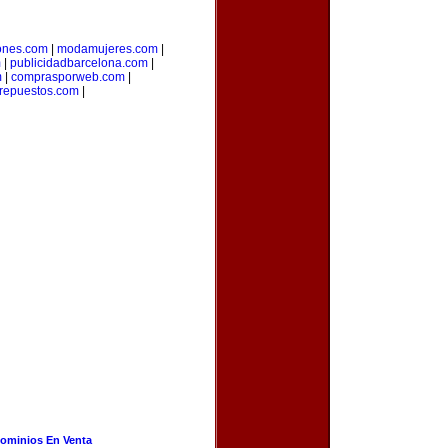
ones.com
|
modamujeres.com
|
m
|
publicidadbarcelona.com
|
m
|
comprasporweb.com
|
yrepuestos.com
|
ominios En Venta