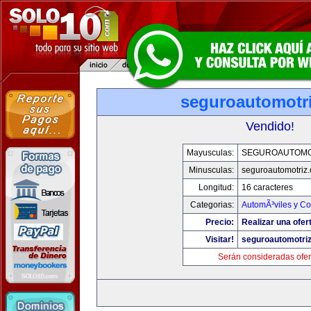
seguroautomotr
Vendido!
Mayusculas:
SEGUROAUTOMO
Minusculas:
seguroautomotriz
Longitud:
16 caracteres
Categorias:
AutomÃ³viles y C
Precio:
Realizar una ofer
Visitar!
seguroautomotri
Serán consideradas ofer