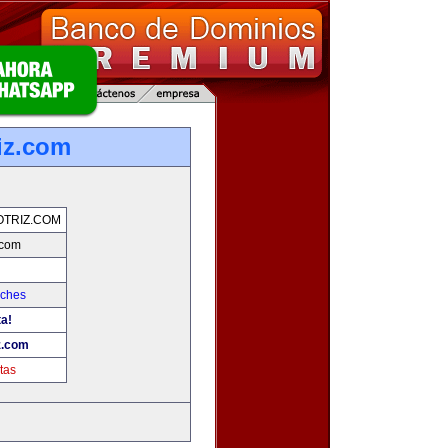
iz.com
TRIZ.COM
.com
oches
ta!
z.com
tas