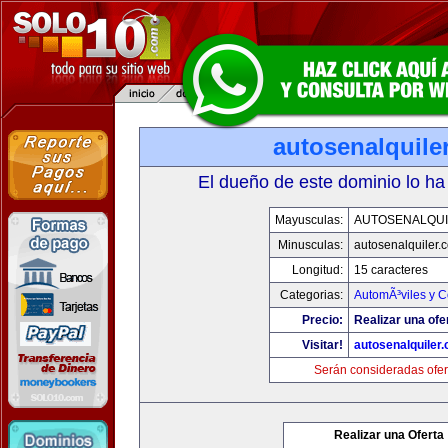
autosenalquile
El dueño de este dominio lo ha
Mayusculas:
AUTOSENALQU
Minusculas:
autosenalquiler.
Longitud:
15 caracteres
Categorias:
AutomÃ³viles y 
Precio:
Realizar una ofe
Visitar!
autosenalquiler
Serán consideradas ofer
Realizar una Oferta