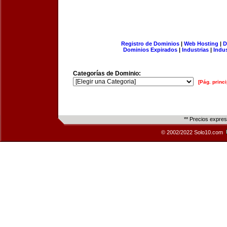
Registro de Dominios
|
Web Hosting
|
D
Dominios Expirados
|
Industrias
|
Indu
Categorías de Dominio:
[Pág. princi
** Precios expre
© 2002/2022 Solo10.com