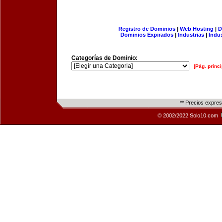
Registro de Dominios
|
Web Hosting
|
D
Dominios Expirados
|
Industrias
|
Indu
Categorías de Dominio:
[Pág. princi
** Precios expre
© 2002/2022 Solo10.com