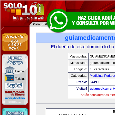
guiamedicament
El dueño de este dominio lo ha
Mayusculas:
GUIAMEDICAME
Minusculas:
guiamedicamento
Longitud:
16 caracteres
Categorias:
Medicina
,
Portale
Precio:
$449.00
Visitar!
guiamedicament
Serán consideradas ofer
R