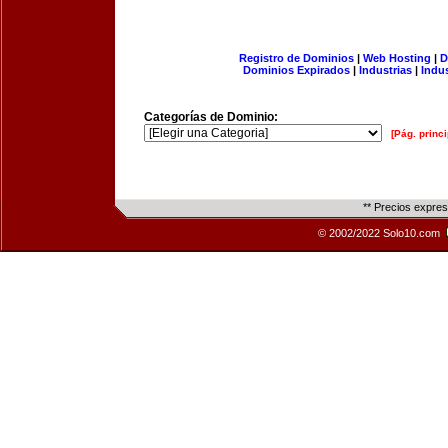
Registro de Dominios
|
Web Hosting
|
D
Dominios Expirados
|
Industrias
|
Indu
Categorías de Dominio:
[Pág. princi
** Precios expre
© 2002/2022 Solo10.com