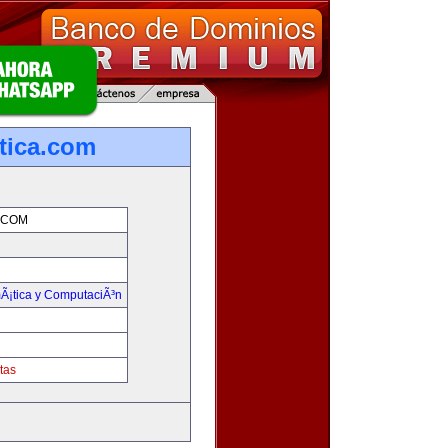
tica.com
.COM
mÃ¡tica y ComputaciÃ³n
tas