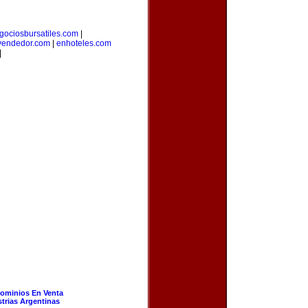
gociosbursatiles.com
|
vendedor.com
|
enhoteles.com
|
ominios En Venta
strias Argentinas