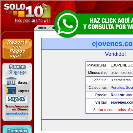
ejovenes.c
Vendido!
Mayusculas:
EJOVENES.
Minusculas:
ejovenes.co
Longitud:
8 caracteres
Categorias:
Portales
,
Soc
Precio:
Realizar una 
Visitar!
ejovenes.co
Serán consideradas ofer