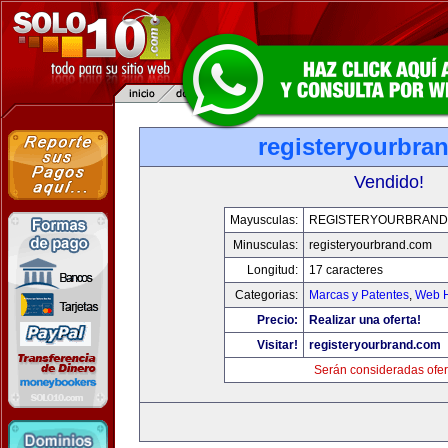
registeryourbra
Vendido!
Mayusculas:
REGISTERYOURBRAND
Minusculas:
registeryourbrand.com
Longitud:
17 caracteres
Categorias:
Marcas y Patentes
,
Web H
Precio:
Realizar una oferta!
Visitar!
registeryourbrand.com
Serán consideradas ofer