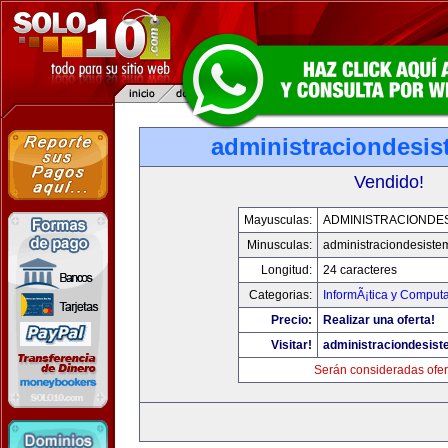
administraciondesi
Vendido!
Mayusculas:
ADMINISTRACIONDE
Minusculas:
administraciondesist
Longitud:
24 caracteres
Categorias:
InformÃ¡tica y Comput
Precio:
Realizar una oferta!
Visitar!
administraciondesis
Serán consideradas ofer