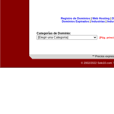
Registro de Dominios
|
Web Hosting
|
D
Dominios Expirados
|
Industrias
|
Indu
Categorías de Dominio:
[Pág. princi
** Precios expre
© 2002/2022 Solo10.com