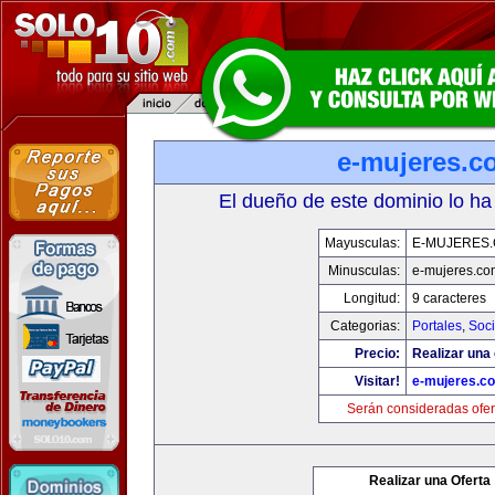
e-mujeres.c
El dueño de este dominio lo ha
Mayusculas:
E-MUJERES
Minusculas:
e-mujeres.co
Longitud:
9 caracteres
Categorias:
Portales
,
Soc
Precio:
Realizar una 
Visitar!
e-mujeres.c
Serán consideradas ofer
Realizar una Oferta