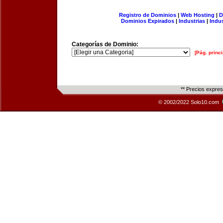
Registro de Dominios
|
Web Hosting
|
D
Dominios Expirados
|
Industrias
|
Indu
Categorías de Dominio:
[Pág. princi
** Precios expre
© 2002/2022 Solo10.com