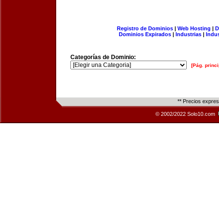
Registro de Dominios
|
Web Hosting
|
D
Dominios Expirados
|
Industrias
|
Indu
Categorías de Dominio:
[Pág. princi
** Precios expre
© 2002/2022 Solo10.com