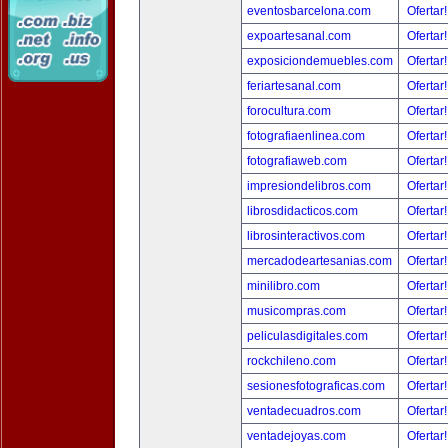
eventosbarcelona.com
Ofertar
expoartesanal.com
Ofertar
exposiciondemuebles.com
Ofertar
feriartesanal.com
Ofertar
forocultura.com
Ofertar
fotografiaenlinea.com
Ofertar
fotografiaweb.com
Ofertar
impresiondelibros.com
Ofertar
librosdidacticos.com
Ofertar
librosinteractivos.com
Ofertar
mercadodeartesanias.com
Ofertar
minilibro.com
Ofertar
musicompras.com
Ofertar
peliculasdigitales.com
Ofertar
rockchileno.com
Ofertar
sesionesfotograficas.com
Ofertar
ventadecuadros.com
Ofertar
ventadejoyas.com
Ofertar