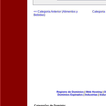
<< Categoria Anterior (Alimentos y
Categoria 
Bebidas)
Registro de Dominios
|
Web Hosting
|
D
Dominios Expirados
|
Industrias
|
Indu
Categorías de Dominio: